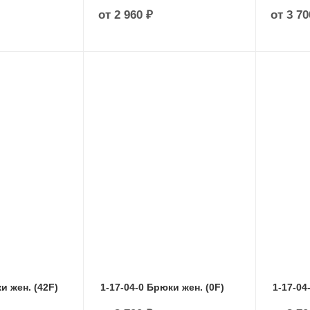
от
2 960 ₽
от
3 70
и жен. (42F)
1-17-04-0 Брюки жен. (0F)
1-17-04