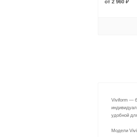
от
2 960 ₽
Viviform —
индивидуаль
удобной для
Модели Vivi