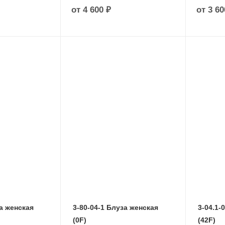
от
4 600 ₽
от
3 60
за женcкая
3-80-04-1 Блуза женcкая
3-04.1-
(0F)
(42F)