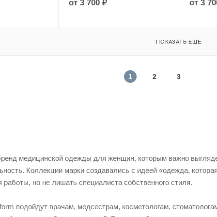
от
3 700 ₽
от
3 70
ПОКАЗАТЬ ЕЩЕ
1
2
3
 бренд медицинской одежды для женщин, которым важно выгляде
ность. Коллекции марки создавались с идеей «одежда, которая
 работы, но не лишать специалиста собственного стиля.
form подойдут врачам, медсестрам, косметологам, стоматолога